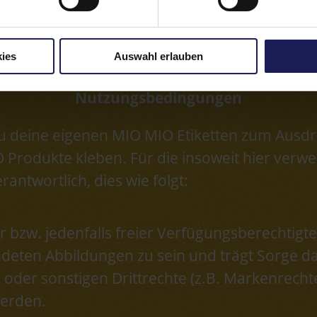
ies
Auswahl erlauben
Nutzungsbedingungen
u deine eigenen MIO MIO Etiketten zum Ausdr
 Produkte kleben. Für die insoweit hier verw
rantwortlich, dies wie folgt:
er bzw. jedenfalls freier Verfügungsberechtig
deten Abbildungen zu sein und trägt Sorge d
 oder sonstigen Drittrechte (z.B. Markenrechte
werden.