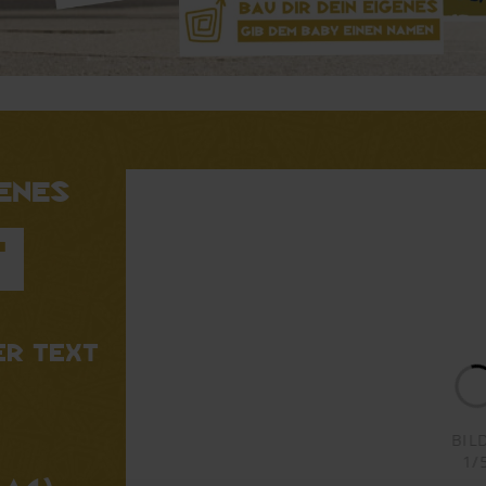
genes
t
er Text
BILD U
2/
 A4)