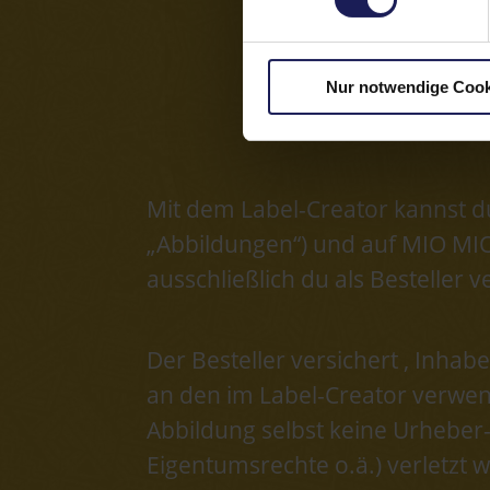
Nur notwendige Cook
Mit dem Label-Creator kannst d
„Abbildungen“) und auf MIO MIO
ausschließlich du als Besteller ve
Der Besteller versichert , Inhab
an den im Label-Creator verwen
Abbildung selbst keine Urheber-
Eigentumsrechte o.ä.) verletzt 