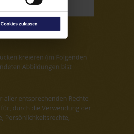
Cookies zulassen
ucken kreieren (im Folgenden
endeten Abbildungen bist
ter aller entsprechenden Rechte
afür, durch die Verwendung der
, Persönlichkeitsrechte,