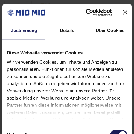
Warenkorb
Zustimmung
Details
Über Cookies
[woocommerce_cart]
Diese Webseite verwendet Cookies
Wir verwenden Cookies, um Inhalte und Anzeigen zu
personalisieren, Funktionen für soziale Medien anbieten
zu können und die Zugriffe auf unsere Website zu
Neueste
analysieren. Außerdem geben wir Informationen zu Ihrer
Verwendung unserer Website an unsere Partner für
Kommentare
soziale Medien, Werbung und Analysen weiter. Unsere
Partner führen diese Informationen möglicherweise mit
weiteren Daten zusammen, die Sie ihnen bereitgestellt
haben oder die sie im Rahmen Ihrer Nutzung der Dienste
gesammelt haben.
Einwilligungsauswahl